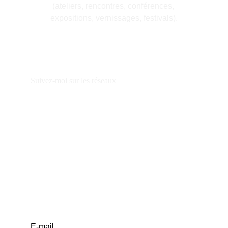
(ateliers, rencontres, conférences, 
expositions, vernissages, festivals).
Suivez-moi sur les réseaux
© 2026. Tous droits réservés.
E-mail